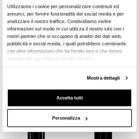
RICHIEDI INFORMAZIONI
Utilizziamo i cookie per personalizzare contenuti ed
annunci, per fornire funzionalità dei social media e per
analizzare il nostro traffico. Condividiamo inoltre
OPINIONE DEI CLIENTI
informazioni sul modo in cui utilizza il nostro sito con i
nostri partner che si occupano di analisi dei dati web,
Devi
accedere
per poter scrivere la tua opinione.
pubblicità e social media, i quali potrebbero combinarle
con altre informazioni che ha fornito loro o che hanno
Condividi
raccolto dal suo utilizzo dei loro servizi.
Invia Recensione
Mostra dettagli
PRODOTTI CHE TI POTREBBERO
INTERESSARE
Accetta tutti
Personalizza