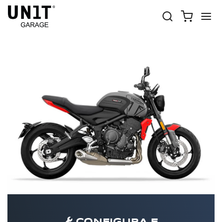
TRIDENT 660
Shop Moto
Triumph
Trident 660
Trident 660