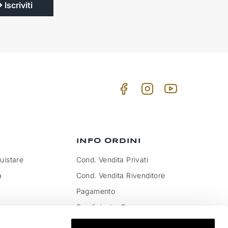
Iscriviti
INFO ORDINI
istare
Cond. Vendita Privati
a
Cond. Vendita Rivenditore
Pagamento
Spedizioni e Consegna
to IVA e dazi
Pagamenti sicuri