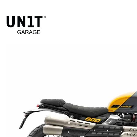
STREET SC
Shop M