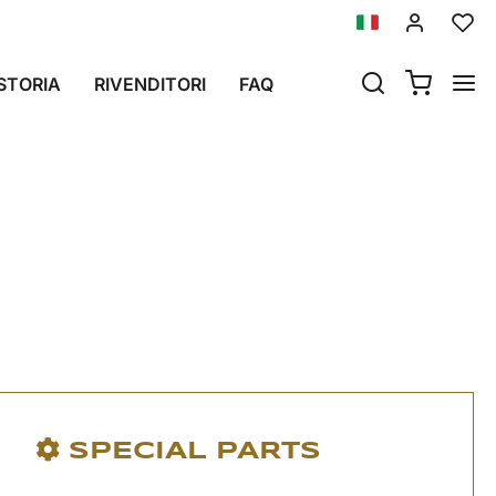
26 IN POI)
STORIA
RIVENDITORI
FAQ
 in poi)
SPECIAL PARTS