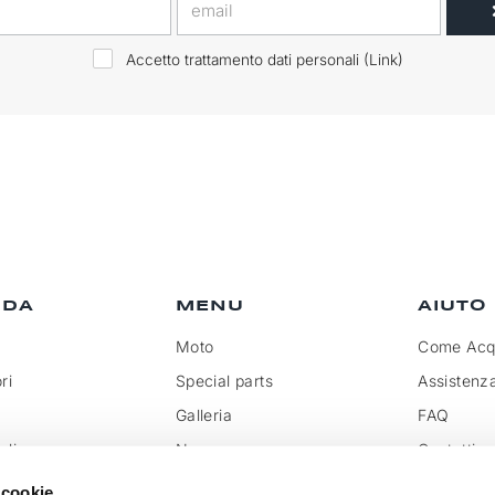
Accetto trattamento dati personali (
Link
)
NDA
MENU
AIUTO
Moto
Come Acqu
ri
Special parts
Assistenz
Galleria
FAQ
olicy
News
Contatti
rivenditore
Rassegna
Trattamen
 cookie