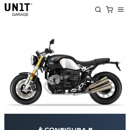
R NINET ROADSTER
Shop Moto
BMW
Serie R nineT
R nineT Roadster