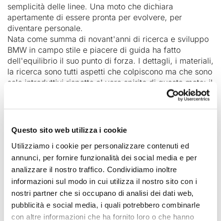
semplicità delle linee. Una moto che dichiara
apertamente di essere pronta per evolvere, per
diventare personale.
Nata come summa di novant'anni di ricerca e sviluppo
BMW in campo stile e piacere di guida ha fatto
dell'equilibrio il suo punto di forza. I dettagli, i materiali,
la ricerca sono tutti aspetti che colpiscono ma che sono
solo introduttivi rispetto al vero spirito di questa moto: il
piacere di guida. Facile e funzionale, la ciclistica
semplice ma precisa, il motore pieno e reattivo, tutto è
pensato per appagare il pilota ad ogni uscita. Una moto
che colpisce guardandola ma conquista guidandola.
Questo sito web utilizza i cookie
Abbiamo sviluppato una serie di accessori pronti da
Utilizziamo i cookie per personalizzare contenuti ed
montare, reversibili come sempre, intercambiabili e
annunci, per fornire funzionalità dei social media e per
acquistabili separatamente, per customizzare e
personalizzare la tua Roadster come preferisci, anche
analizzare il nostro traffico. Condividiamo inoltre
con pochi ritocchi, eliminando peso e senza dover
informazioni sul modo in cui utilizza il nostro sito con i
manomettere nulla delle parti originali, tanti nuovi
nostri partner che si occupano di analisi dei dati web,
accessori per personalizzare con stile la tua BMW.
pubblicità e social media, i quali potrebbero combinarle
con altre informazioni che ha fornito loro o che hanno