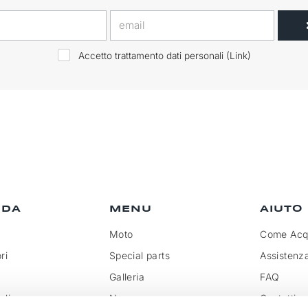
Accetto trattamento dati personali (
Link
)
NDA
MENU
AIUTO
Moto
Come Acqu
ri
Special parts
Assistenz
Galleria
FAQ
olicy
News
Contatti