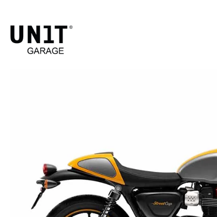
STREET
Sho