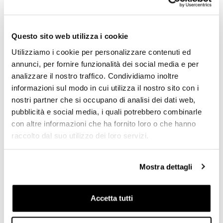
Questo sito web utilizza i cookie
RICHIEDI INFORMAZIONI
Utilizziamo i cookie per personalizzare contenuti ed
annunci, per fornire funzionalità dei social media e per
OPINIONE DEI CLIENTI
analizzare il nostro traffico. Condividiamo inoltre
informazioni sul modo in cui utilizza il nostro sito con i
Devi
accedere
per poter scrivere la tua opinione.
nostri partner che si occupano di analisi dei dati web,
pubblicità e social media, i quali potrebbero combinarle
con altre informazioni che ha fornito loro o che hanno
06/03/2021
Simone
raccolto dal suo utilizzo dei loro servizi.
Ottima fattura. Costo contenuto. Nb non è specificato che è
utilizzabile solo con targhe nuove
Mostra dettagli
Condividi
Invia Recensione
Accetta tutti