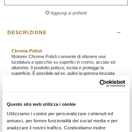
Aggiungi ai preferiti
DESCRIZIONE
Chrome Polish
Motorex Chrome Polish consente di ottenere una
lucidatura a specchio su superfici in cromo, acciaio ed
alluminio. Il prodotto pulisce, lucida e protegge la
superficie. È possibile ad es. pulire la gomma bruciata
dall’impianto di scarico della motocicletta. Sulla
superficie pulita si crea una sottilissima ed invisibile
pellicola protettiva brillante che protegge dalla corrosione.
Campo di Applicazione
: Tutte le parti cromate, ad es.
Questo sito web utilizza i cookie
scarico e cerchi moto, raggi, parafanghi per biciclette e
cerchi per auto. Può essere utilizzato anche per
Utilizziamo i cookie per personalizzare contenuti ed
rubinetterie in bagni e cucine in muratura.
annunci, per fornire funzionalità dei social media e per
Applicazione
: Agitare prima dell'uso. Mettere il lucidante
analizzare il nostro traffico. Condividiamo inoltre
su un panno asciutto o direttamente sulla superficie,