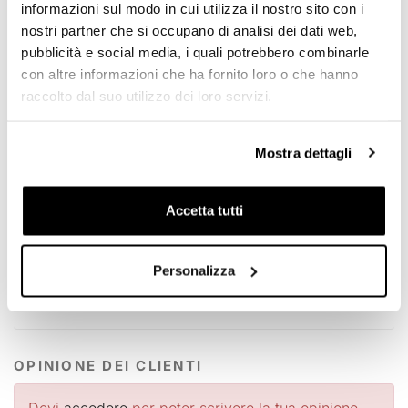
informazioni sul modo in cui utilizza il nostro sito con i
strofinare bene e rilucidare con un panno morbido e privo
di pelucchi. Non utilizzare su superfici calde (contiene
nostri partner che si occupano di analisi dei dati web,
acetone).
pubblicità e social media, i quali potrebbero combinarle
con altre informazioni che ha fornito loro o che hanno
NB
: Agitare prima dell'uso.
Attenzione
: contiene
raccolto dal suo utilizzo dei loro servizi.
acetone
Formato:
Lattina 200 ml
Mostra dettagli
Per offrirvi il meglio miglioriamo costantemente nei
dettagli i nostri prodotti. Le immagini potrebbero essere
riferite ad una versione precedente.
Accetta tutti
RICHIEDI INFORMAZIONI
Personalizza
DOWNLOADS
OPINIONE DEI CLIENTI