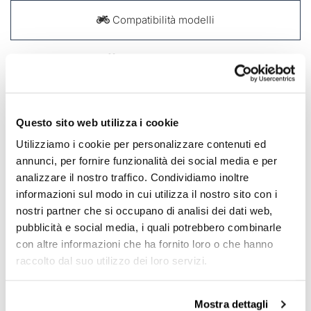
Compatibilità modelli
Aggiungi ai preferiti
DESCRIZIONE
Questo sito web utilizza i cookie
Utilizziamo i cookie per personalizzare contenuti ed
Spazzola per lucidatura e pulizia con setole in ottone
annunci, per fornire funzionalità dei social media e per
Realizzata con impugnatura in legno, è un prodotto
analizzare il nostro traffico. Condividiamo inoltre
fondamentale per la cura della crosta di cuoio.
informazioni sul modo in cui utilizza il nostro sito con i
nostri partner che si occupano di analisi dei dati web,
Per offrirvi il meglio miglioriamo costantemente nei
pubblicità e social media, i quali potrebbero combinarle
dettagli i nostri prodotti. Le immagini potrebbero essere
con altre informazioni che ha fornito loro o che hanno
riferite ad una versione precedente.
raccolto dal suo utilizzo dei loro servizi.
RICHIEDI INFORMAZIONI
Mostra dettagli