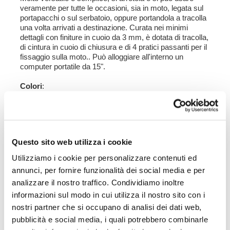
veramente per tutte le occasioni, sia in moto, legata sul
portapacchi o sul serbatoio, oppure portandola a tracolla
una volta arrivati a destinazione. Curata nei minimi
dettagli con finiture in cuoio da 3 mm, è dotata di tracolla,
di cintura in cuoio di chiusura e di 4 pratici passanti per il
fissaggio sulla moto.. Può alloggiare all'interno un
computer portatile da 15".
Colori
:
Moss Grey con finiture cuoio marrone
Colorado Brown con finiture cuoio marrone
Jet Black con finiture cuoio nero
Altezza cm 35, allungabile in altezza fino a cm 50,
Questo sito web utilizza i cookie
larghezza cm 25 profondità cm 12.
Utilizziamo i cookie per personalizzare contenuti ed
10L - 14L
annunci, per fornire funzionalità dei social media e per
1075g
analizzare il nostro traffico. Condividiamo inoltre
informazioni sul modo in cui utilizza il nostro sito con i
Per offrirvi il meglio miglioriamo costantemente nei
nostri partner che si occupano di analisi dei dati web,
dettagli i nostri prodotti. Le immagini potrebbero essere
pubblicità e social media, i quali potrebbero combinarle
riferite ad una versione precedente.