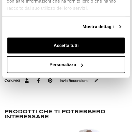
con altre informazioni che ha fornito loro o che hanno
raccolto dal suo utilizzo dei loro servizi.
RICHIEDI INFORMAZIONI
Mostra dettagli
GUIDA BORSE
Accetta tutti
OPINIONE DEI CLIENTI
Devi
accedere
per poter scrivere la tua opinione.
Personalizza
Condividi
Invia Recensione
PRODOTTI CHE TI POTREBBERO
INTERESSARE