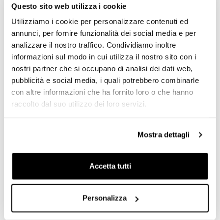
Questo sito web utilizza i cookie
Utilizziamo i cookie per personalizzare contenuti ed
RICHIEDI INFORMAZIONI
annunci, per fornire funzionalità dei social media e per
analizzare il nostro traffico. Condividiamo inoltre
OPINIONE DEI CLIENTI
informazioni sul modo in cui utilizza il nostro sito con i
nostri partner che si occupano di analisi dei dati web,
Devi
accedere
per poter scrivere la tua opinione.
pubblicità e social media, i quali potrebbero combinarle
con altre informazioni che ha fornito loro o che hanno
raccolto dal suo utilizzo dei loro servizi.
Condividi
Invia Recensione
Mostra dettagli
PRODOTTI CHE TI POTREBBERO
Accetta tutti
INTERESSARE
Personalizza