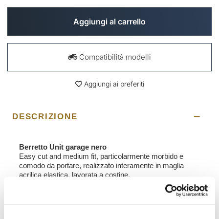
Aggiungi al carrello
Compatibilità modelli
Aggiungi ai preferiti
DESCRIZIONE
Berretto Unit garage nero
Easy cut and medium fit, particolarmente morbido e
comodo da portare, realizzato interamente in maglia
acrilica elastica, lavorata a costine.
- nero con logo ricamato nero lucido.
- altezza 23,5 cm / 9,1 pollici
- taglia unica
- doppio strato