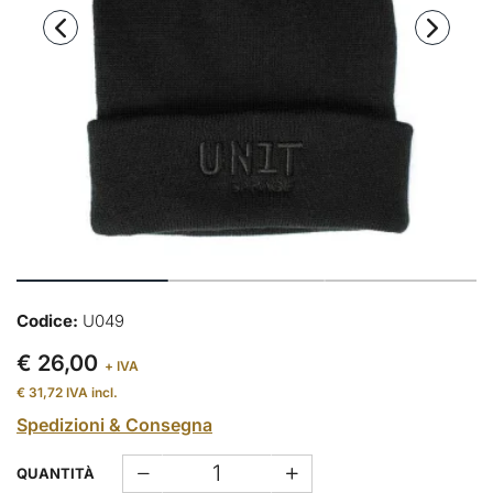
Codice:
U049
€ 26,00
+ IVA
€ 31,72
IVA incl.
Spedizioni & Consegna
QUANTITÀ