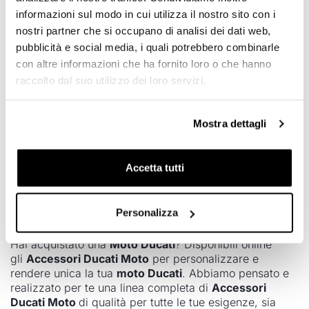
informazioni sul modo in cui utilizza il nostro sito con i
nostri partner che si occupano di analisi dei dati web,
pubblicità e social media, i quali potrebbero combinarle
con altre informazioni che ha fornito loro o che hanno
raccolto dal suo utilizzo dei loro servizi.
Mostra dettagli
DesertX
Ducati
Accetta tutti
Personalizza
Accessori Ducati Scrambler
Hai acquistato una
Moto Ducati
? Disponibili online
gli
Accessori Ducati Moto
per personalizzare e
rendere unica la tua
moto Ducati
. Abbiamo pensato e
realizzato per te una linea completa di
Accessori
Ducati Moto
di qualità per tutte le tue esigenze, sia