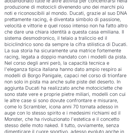
abbandonato tutte le altre attività per concentrarsi nella
produzione di motocicli divenendo uno dei marchi più
noti e riconoscibili al mondo. Ducati, grazie al suo DNA
prettamente racing, è diventata simbolo di passione,
velocità e vittorie e quel rosso intenso non ha fatto altro
che dare una chiara identità a questa casa emiliana. Il
sistema desmodronico, il telaio a traliccio ed il
biciclindrico sono da sempre la cifra stilistica di Ducati.
La sua storia ha sicuramente una matrice fortemente
racing, legata a doppio mandato con i modelli da pista.
Nel corso degli anni però, la capacità tecnica e
l'eleganza tipica italiana hanno dato ampio respiro ai
modelli di Borgo Panigale, capaci nel corso di trionfare
non solo in pista ma anche sulle piste del deserto. In
aggiunta Ducati ha realizzato anche motociclette che
sono state vere e proprie pietre miliari, modelli con cui
le altre case si sono dovute confrontare e misurare,
come lo Scrambler, icona anni 70 tornata adesso in
auge con lo stesso spirito e i medesimi richiami ed il
Monster, che ha rivoluzionato l'estetica e il concetto
stesso delle moto naked. Il tutto, ovviamente, senza
dimenticare il cuore sportivo, adesso evoluto anche in