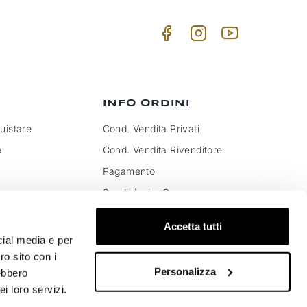
INFO ORDINI
istare
Cond. Vendita Privati
a
Cond. Vendita Rivenditore
Pagamento
Spedizioni e Consegna
to IVA e dazi
Pagamenti sicuri
Accetta tutti
Soddisfatti o rimborsati
cial media e per
Resi e Cambi Merce
ro sito con i
Personalizza
rebbero
i loro servizi.