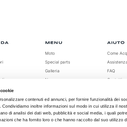
NDA
MENU
AIUTO
Moto
Come Acqu
ri
Special parts
Assistenz
Galleria
FAQ
olicy
News
Contatti
rivenditore
Rassegna
Trattamen
 cookie
doganali
k
Social Wall
rsonalizzare contenuti ed annunci, per fornire funzionalità dei so
o. Condividiamo inoltre informazioni sul modo in cui utilizza il nost
ano di analisi dei dati web, pubblicità e social media, i quali pot
azioni che ha fornito loro o che hanno raccolto dal suo utilizzo de