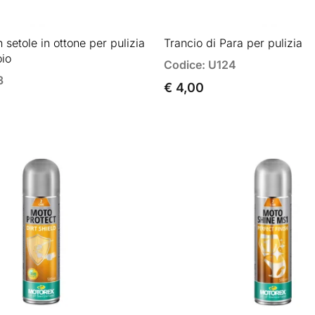
setole in ottone per pulizia
Trancio di Para per pulizia
oio
Codice: U124
3
€ 4,00