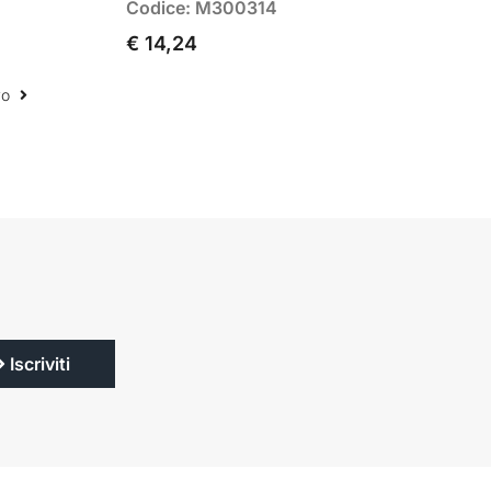
Codice: M300314
€ 14,24
vo
Iscriviti