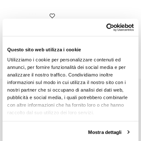
Protezioni ginocchia in
gomma Triumph
Codice: 3140
Questo sito web utilizza i cookie
€ 72,00
Utilizziamo i cookie per personalizzare contenuti ed
annunci, per fornire funzionalità dei social media e per
analizzare il nostro traffico. Condividiamo inoltre
informazioni sul modo in cui utilizza il nostro sito con i
nostri partner che si occupano di analisi dei dati web,
EMAIL NEWSLETTER
pubblicità e social media, i quali potrebbero combinarle
Iscriviti gratuitamente alla nostra newsletter.
con altre informazioni che ha fornito loro o che hanno
raccolto dal suo utilizzo dei loro servizi.
Mostra dettagli