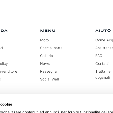
NDA
MENU
AIUTO
Moto
Come Acqu
ri
Special parts
Assistenz
Galleria
FAQ
olicy
News
Contatti
rivenditore
Rassegna
Trattamen
doganali
k
Social Wall
 cookie
rsonalizzare contenuti ed annunci, per fornire funzionalità dei so