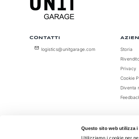
CONTATTI
AZIE
logistics@unitgarage.com
Storia
Rivendito
Privacy
Cookie P
Diventa 
Feedbac
Questo sito web utilizza i
Unitgarage - partita iva 04242270405
Utilizziamo i cookie per pe