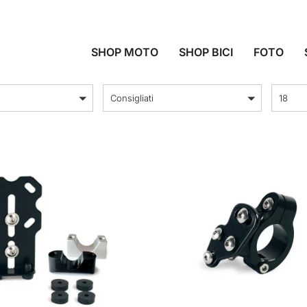
ARI E ELETTRONI
SHOP MOTO
SHOP BICI
FOTO
ordina per
Prodott
Consigliati
18