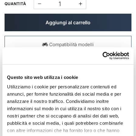
QUANTITÀ
Aggiungi al carrello
Compatibilità modelli
Aggiungi ai preferiti
Questo sito web utilizza i cookie
DESCRIZIONE
Utilizziamo i cookie per personalizzare contenuti ed
annunci, per fornire funzionalità dei social media e per
I due fianchetti: sono stampati in ABS, vengono forniti
analizzare il nostro traffico. Condividiamo inoltre
verniciati, completi di staffe di fissaggio viteria e
informazioni sul modo in cui utilizza il nostro sito con i
antivibranti, si montano in pochi minuti.
nostri partner che si occupano di analisi dei dati web,
pubblicità e social media, i quali potrebbero combinarle
NB: fianchetti per il Kit Fuoriluogo o per costruire la
tua special, non si montano con la sella originale
con altre informazioni che ha fornito loro o che hanno