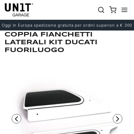
Precedente
Successivo
Oggi in Europa spedizione gratuita per ordini superiori a € 300
COPPIA FIANCHETTI
LATERALI KIT DUCATI
FUORILUOGO