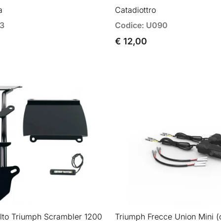
a
Catadiottro
83
Codice: U090
€ 12,00
alto Triumph Scrambler 1200
Triumph Frecce Union Mini (