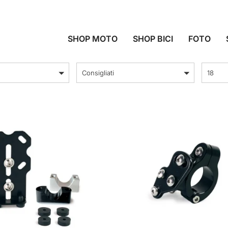
ARI E ELETTRONI
SHOP MOTO
SHOP BICI
FOTO
ordina per
Prodott
Consigliati
18