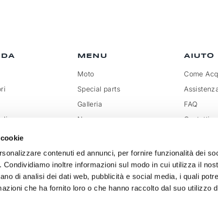
NDA
MENU
AIUTO
Moto
Come Acqu
ri
Special parts
Assistenz
Galleria
FAQ
olicy
News
Contatti
rivenditore
Rassegna
Trattamen
 cookie
doganali
k
Social Wall
rsonalizzare contenuti ed annunci, per fornire funzionalità dei so
o. Condividiamo inoltre informazioni sul modo in cui utilizza il nost
ano di analisi dei dati web, pubblicità e social media, i quali pot
azioni che ha fornito loro o che hanno raccolto dal suo utilizzo de