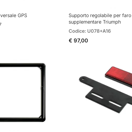
iversale GPS
Supporto regolabile per faro
supplementare Triumph
7
Codice: U078+A16
€ 97,00