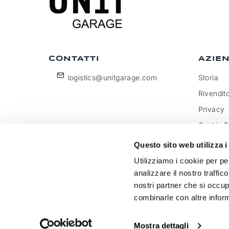
CONTATTI
AZIE
logistics@unitgarage.com
Storia
Rivendito
Privacy
Cookie P
Diventa 
Questo sito web utilizza i
Feedbac
Utilizziamo i cookie per pe
analizzare il nostro traffic
nostri partner che si occup
combinarle con altre inform
Unitgarage - partita iva 04242270405
Mostra dettagli