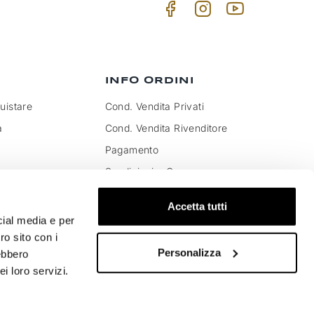
INFO ORDINI
istare
Cond. Vendita Privati
a
Cond. Vendita Rivenditore
Pagamento
Spedizioni e Consegna
to IVA e dazi
Pagamenti sicuri
Accetta tutti
Soddisfatti o rimborsati
cial media e per
Resi e Cambi Merce
ro sito con i
Personalizza
rebbero
i loro servizi.