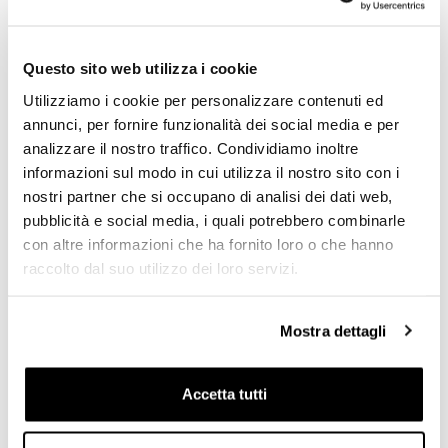
Questo sito web utilizza i cookie
RICHIEDI INFORMAZIONI
Utilizziamo i cookie per personalizzare contenuti ed
annunci, per fornire funzionalità dei social media e per
OPINIONE DEI CLIENTI
analizzare il nostro traffico. Condividiamo inoltre
informazioni sul modo in cui utilizza il nostro sito con i
Devi
accedere
per poter scrivere la tua opinione.
nostri partner che si occupano di analisi dei dati web,
pubblicità e social media, i quali potrebbero combinarle
con altre informazioni che ha fornito loro o che hanno
Condividi
Invia Recensione
raccolto dal suo utilizzo dei loro servizi.
Mostra dettagli
PRODOTTI CHE TI POTREBBERO
INTERESSARE
Accetta tutti