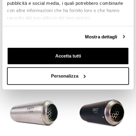
pubblicità e social media, i quali potrebbero combinarle
con altre informazioni che ha fornito loro o che hanno
raccolto dal suo utilizzo dei loro servizi.
Mostra dettagli
Scarico alto Akrapovic-
Collettore marmitta senza
Unitgarage BMW R12 G/S
catalizzatore CF Moto
450MT (2024 in poi) in inox
Codice: 5025
Accetta tutti
Codice: 4606
€ 1.418,00
€ 542,00
Personalizza