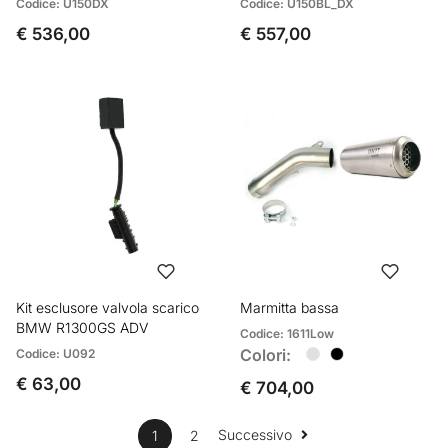
Codice: U150DX
Codice: U150BL_DX
€ 536,00
€ 557,00
Kit esclusore valvola scarico
Marmitta bassa
BMW R1300GS ADV
Codice: 1611Low
Colori:
Codice: U092
€ 63,00
€ 704,00
Successivo
1
2