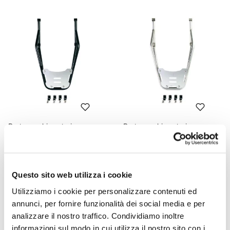
Portapacchi posteriore con
Portapacchi posteriore con
maniglie passeggero Ducati
maniglie passeggero Ducati
Desert X Nero
Desert X Argento
Codice: 3902_
Codice: 3902_
Questo sito web utilizza i cookie
€ 273,00
€ 273,00
Utilizziamo i cookie per personalizzare contenuti ed
annunci, per fornire funzionalità dei social media e per
analizzare il nostro traffico. Condividiamo inoltre
informazioni sul modo in cui utilizza il nostro sito con i