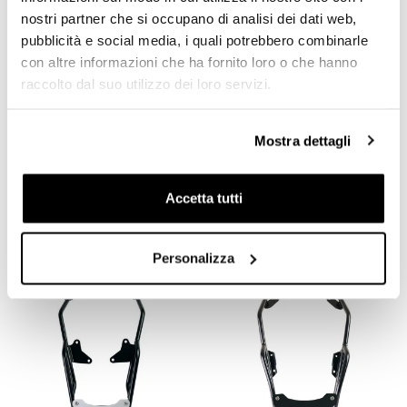
nostri partner che si occupano di analisi dei dati web,
pubblicità e social media, i quali potrebbero combinarle
con altre informazioni che ha fornito loro o che hanno
raccolto dal suo utilizzo dei loro servizi.
Mostra dettagli
Portapacchi posteriore con
Portapacchi posteriore con
maniglie passeggero Aprilia
maniglie passeggero Triumph
Tuareg 660 Argento
Bonneville T120
Accetta tutti
Codice: 3601
Codice: 3150
€ 273,00
€ 273,00
Personalizza