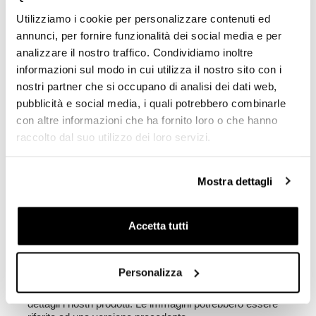
Utilizziamo i cookie per personalizzare contenuti ed
Mozzo in alluminio (6082-T6) ricavato dal pieno al CNC
annunci, per fornire funzionalità dei social media e per
(colore nero opaco)
Cerchio in alluminio (colore nero opaco)
analizzare il nostro traffico. Condividiamo inoltre
Raggi 48 inox 304 silver
informazioni sul modo in cui utilizza il nostro sito con i
nostri partner che si occupano di analisi dei dati web,
Canale dei cerchi:
pubblicità e social media, i quali potrebbero combinarle
Anteriore 350x17 ( Profilo in accordo con normativa
Europea ETRTO )
con altre informazioni che ha fornito loro o che hanno
Posteriore 600x17 ( Profilo in accordo con normativa
raccolto dal suo utilizzo dei loro servizi.
Europea ETRTO )
Importante
: Dopo avere eseguito l'ordine, per maggiore
Mostra dettagli
sicurezza vi chiediamo di spedire a
info@unitgarage.com la fotocopia del libretto e relativo
numero di ordine.
N.B. Su richiesta è possibile realizzare le ruote in
Accetta tutti
qualsiasi colore.
Tempi di consegna 4/6 setttimane dal ricevimento del
pagamento
Personalizza
Per offrirvi il meglio miglioriamo costantemente nei
dettagli i nostri prodotti. Le immagini potrebbero essere