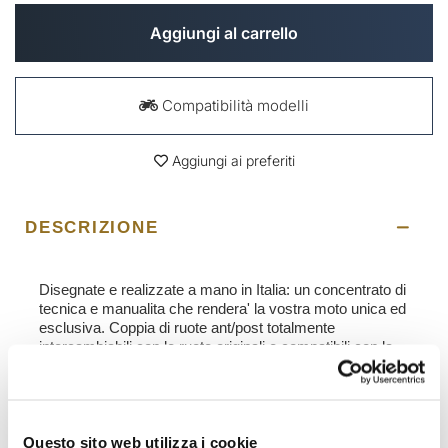
Aggiungi al carrello
Compatibilità modelli
Aggiungi ai preferiti
DESCRIZIONE
Disegnate e realizzate a mano in Italia: un concentrato di
tecnica e manualita che rendera' la vostra moto unica ed
esclusiva. Coppia di ruote ant/post totalmente
intercambiabili con le ruote originali e compatibili con la
moto di serie senza dover cambiare nessun
componente originale. Si riutilizzano i vostri attuali Dischi
freno, Viteria originali e pneumatici.
Caratteristiche Tecniche:
Questo sito web utilizza i cookie