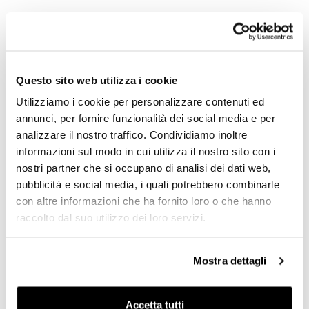
NB: si monta su fari di diametro da 170 a 185 mm
Per offrirvi il meglio miglioriamo costantemente nei
dettagli i nostri prodotti. Le immagini potrebbero essere
riferite ad una versione precedente.
Questo sito web utilizza i cookie
Per offrirvi il meglio miglioriamo costantemente nei
Utilizziamo i cookie per personalizzare contenuti ed
dettagli i nostri prodotti. Le immagini potrebbero essere
annunci, per fornire funzionalità dei social media e per
riferite ad una versione precedente.
analizzare il nostro traffico. Condividiamo inoltre
informazioni sul modo in cui utilizza il nostro sito con i
nostri partner che si occupano di analisi dei dati web,
pubblicità e social media, i quali potrebbero combinarle
RICHIEDI INFORMAZIONI
con altre informazioni che ha fornito loro o che hanno
raccolto dal suo utilizzo dei loro servizi.
OPINIONE DEI CLIENTI
Mostra dettagli
Devi
accedere
per poter scrivere la tua opinione.
Accetta tutti