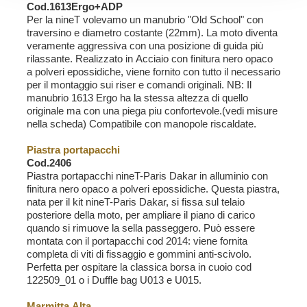
Cod.1613Ergo+ADP
Per la nineT volevamo un manubrio "Old School" con
traversino e diametro costante (22mm). La moto diventa
veramente aggressiva con una posizione di guida più
rilassante. Realizzato in Acciaio con finitura nero opaco
a polveri epossidiche, viene fornito con tutto il necessario
per il montaggio sui riser e comandi originali. NB: Il
manubrio 1613 Ergo ha la stessa altezza di quello
originale ma con una piega piu confortevole.(vedi misure
nella scheda) Compatibile con manopole riscaldate.
Piastra portapacchi
Cod.2406
Piastra portapacchi nineT-Paris Dakar in alluminio con
finitura nero opaco a polveri epossidiche. Questa piastra,
nata per il kit nineT-Paris Dakar, si fissa sul telaio
posteriore della moto, per ampliare il piano di carico
quando si rimuove la sella passeggero. Può essere
montata con il portapacchi cod 2014: viene fornita
completa di viti di fissaggio e gommini anti-scivolo.
Perfetta per ospitare la classica borsa in cuoio cod
122509_01 o i Duffle bag U013 e U015.
Marmitta Alta