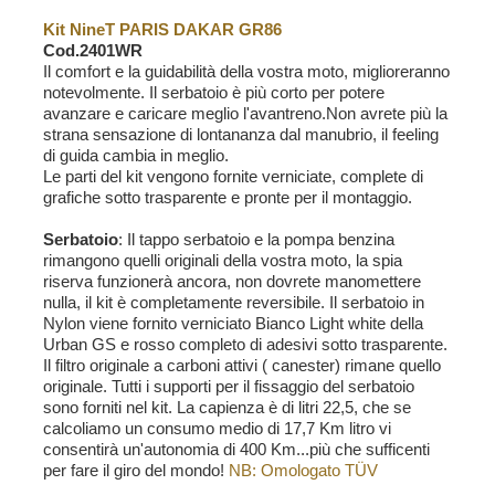
Kit NineT PARIS DAKAR GR86
Cod.2401WR
Il comfort e la guidabilità della vostra moto, miglioreranno
notevolmente. Il serbatoio è più corto per potere
avanzare e caricare meglio l'avantreno.Non avrete più la
strana sensazione di lontananza dal manubrio, il feeling
di guida cambia in meglio.
Le parti del kit vengono fornite verniciate, complete di
grafiche sotto trasparente e pronte per il montaggio.
Serbatoio
: Il tappo serbatoio e la pompa benzina
rimangono quelli originali della vostra moto, la spia
riserva funzionerà ancora, non dovrete manomettere
nulla, il kit è completamente reversibile. Il serbatoio in
Nylon viene fornito verniciato Bianco Light white della
Urban GS e rosso completo di adesivi sotto trasparente.
Il filtro originale a carboni attivi ( canester) rimane quello
originale. Tutti i supporti per il fissaggio del serbatoio
sono forniti nel kit. La capienza è di litri 22,5, che se
calcoliamo un consumo medio di 17,7 Km litro vi
consentirà un'autonomia di 400 Km...più che sufficenti
per fare il giro del mondo!
NB: Omologato TÜV