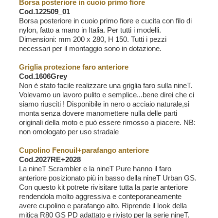
Borsa posteriore in cuoio primo fiore
Cod.122509_01
Borsa posteriore in cuoio primo fiore e cucita con filo di
nylon, fatto a mano in Italia. Per tutti i modelli.
Dimensioni: mm 200 x 280, H 150. Tutti i pezzi
necessari per il montaggio sono in dotazione.
Griglia protezione faro anteriore
Cod.1606Grey
Non è stato facile realizzare una griglia faro sulla nineT.
Volevamo un lavoro pulito e semplice...bene direi che ci
siamo riusciti ! Disponibile in nero o acciaio naturale,si
monta senza dovere manomettere nulla delle parti
originali della moto e può essere rimosso a piacere. NB:
non omologato per uso stradale
Cupolino Fenouil+parafango anteriore
Cod.2027RE+2028
La nineT Scrambler e la nineT Pure hanno il faro
anteriore posizionato più in basso della nineT Urban GS.
Con questo kit potrete rivisitare tutta la parte anteriore
rendendola molto aggressiva e conteporaneamente
avere cupolino e parafango alto. Riprende il look della
mitica R80 GS PD adattato e rivisto per la serie nineT.