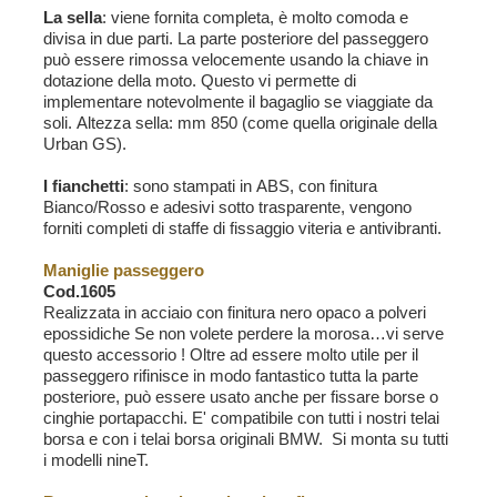
La sella
: viene fornita completa, è molto comoda e
divisa in due parti. La parte posteriore del passeggero
può essere rimossa velocemente usando la chiave in
dotazione della moto. Questo vi permette di
implementare notevolmente il bagaglio se viaggiate da
soli. Altezza sella: mm 850 (come quella originale della
Urban GS).
I fianchetti
: sono stampati in ABS, con finitura
Bianco/Rosso e adesivi sotto trasparente, vengono
forniti completi di staffe di fissaggio viteria e antivibranti.
Maniglie passeggero
Cod.1605
Realizzata in acciaio con finitura nero opaco a polveri
epossidiche Se non volete perdere la morosa…vi serve
questo accessorio ! Oltre ad essere molto utile per il
passeggero rifinisce in modo fantastico tutta la parte
posteriore, può essere usato anche per fissare borse o
cinghie portapacchi. E' compatibile con tutti i nostri telai
borsa e con i telai borsa originali BMW. Si monta su tutti
i modelli nineT.