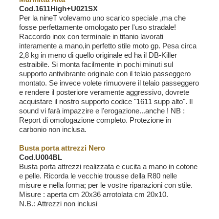
Cod.1611High+U021SX
Per la nineT volevamo uno scarico speciale ,ma che
fosse perfettamente omologato per l'uso stradale!
Raccordo inox con terminale in titanio lavorati
interamente a mano,in perfetto stile moto gp. Pesa circa
2,8 kg in meno di quello originale ed ha il DB-Killer
estraibile. Si monta facilmente in pochi minuti sul
supporto antivibrante originale con il telaio passeggero
montato. Se invece volete rimuovere il telaio passeggero
e rendere il posteriore veramente aggressivo, dovrete
acquistare il nostro supporto codice "1611 supp alto". Il
sound vi farà impazzire e l'erogazione...anche ! NB :
Report di omologazione completo. Protezione in
carbonio non inclusa.
Busta porta attrezzi Nero
Cod.U004BL
Busta porta attrezzi realizzata e cucita a mano in cotone
e pelle. Ricorda le vecchie trousse della R80 nelle
misure e nella forma; per le vostre riparazioni con stile.
Misure : aperta cm 20x36 arrotolata cm 20x10.
N.B.: Attrezzi non inclusi