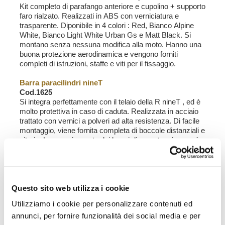
Kit completo di parafango anteriore e cupolino + supporto
faro rialzato. Realizzati in ABS con verniciatura e
trasparente. Diponibile in 4 colori : Red, Bianco Alpine
White, Bianco Light White Urban Gs e Matt Black. Si
montano senza nessuna modifica alla moto. Hanno una
buona protezione aerodinamica e vengono forniti
completi di istruzioni, staffe e viti per il fissaggio.
Barra paracilindri nineT
Cod.1625
Si integra perfettamente con il telaio della R nineT , ed è
molto protettiva in caso di caduta. Realizzata in acciaio
trattato con vernici a polveri ad alta resistenza. Di facile
montaggio, viene fornita completa di boccole distanziali e
viteria. La maggior parte dei lavori di manutenzione può
essere eseguita senza lo smontaggio della barra.
Parafango posteriore con kit portatarga
Cod.1651RE
Parafango posteriore in ABS, completo di tutto il
Questo sito web utilizza i cookie
necessario per il montaggio. Si sposa perfettamente con
Utilizziamo i cookie per personalizzare contenuti ed
il design della moto. Si puo' montare anche con la sella
annunci, per fornire funzionalità dei social media e per
originale, sia con telaio passeggero che senza.