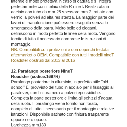
laterale
è molto protettiva in caso di caduta e si integra
perfettamente con il telaio della R nineT. Realizzata in
acciaio con tubo da mm 25 spessore mm 2 trattato con
vernici a polveri ad alta resistenza. La maggior parte dei
lavori di manutenzione può essere eseguita senza lo
smontaggio della barra. Molto belle ed eleganti,
definiscono in modo perfetto le linee della moto. Vengono
fornite di tutto il necessario comprese le istruzioni di
montaggio.
NB: Compatibili con protezioni e con coperchi testata
aftermarket o OEM. Compatibile con tutti i modelli nineT
Roadster costruiti dal 2013 al 2016
12. Parafango posteriore NineT
Roadster (codice:1697R)
Parafango posteriore in alluminio, in perfetto stile "old
school" E' provvisto del tubo in acciaio per il fissaggio al
paralever, con finitura nera a polveri epossidiche.
Completa la parte posteriore e limita gli schizzi d'acqua
della ruota. Il parafango viene fornito non forato,
completo di tutto il necessario per il montaggio e relative
istruzioni. Disponibile satinato con finitura trasparente
oppure nero opaco.
Larghezza mm180