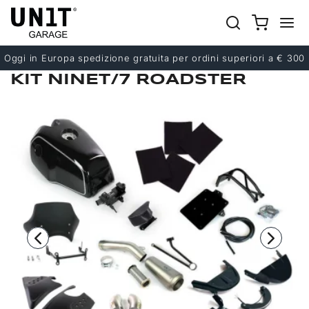
Precedente
Successivo
Oggi in Europa spedizione gratuita per ordini superiori a € 300
KIT NINET/7 ROADSTER