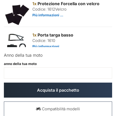
1x
Protezione Forcella con velcro
Codice: 1612Velcro
Più informazioni ...
1x
Porta targa basso
Codice: 1610
Più informazioni ...
Anno della tua moto
anno della tua moto
1x
Cupolino nineT
Codice: 1624
Più informazioni ...
Acquista il pacchetto
1x
Marmitta bassa
Codice: 1611Low
Compatibilità modelli
Più informazioni ...