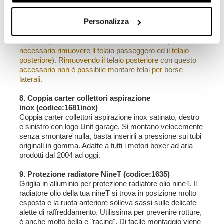
necessario per il montaggio e istruzioni . Fornito
verniciato oppure neutro (vernicialo con i colori della tua
Personalizza
moto!) Perfetto se montato in conbinazione con i nostri
accessori.
NB: compatibile solo con R Nine T Roadster (è
necessario rimuovere il telaio passeggero ed il telaio
posteriore). Rimuovendo il telaio posteriore con questo
accessorio non è possibile montare telai per borse
laterali.
8. Coppia carter collettori aspirazione
inox (codice:1681inox)
Coppia carter collettori aspirazione inox satinato, destro
e sinistro con logo Unit garage. Si montano velocemente
senza smontare nulla, basta inserirli a pressione sui tubi
originali in gomma. Adatte a tutti i motori boxer ad aria
prodotti dal 2004 ad oggi.
9. Protezione radiatore NineT (codice:1635)
Griglia in alluminio per protezione radiatore olio nineT. Il
radiatore olio della tua nineT si trova in posizione molto
esposta e la ruota anteriore solleva sassi sulle delicate
alette di raffreddamento. Utilissima per prevenire rotture,
è anche molto bella e "racing". Di facile montaggio viene