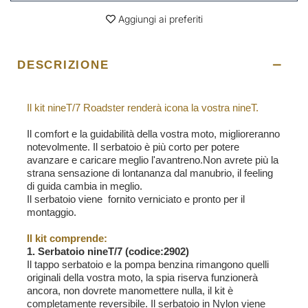
Aggiungi ai preferiti
1x
Supporto scarico basso
Codice: 1611supplow
DESCRIZIONE
Più informazioni ...
Il kit nineT/7 Roadster renderà icona la vostra nineT.
1x
Codino Roadster + Tail tidy NineT
Codice: 1699
Il comfort e la guidabilità della vostra moto, miglioreranno
notevolmente. Il serbatoio è più corto per potere
Più informazioni ...
avanzare e caricare meglio l'avantreno.Non avrete più la
strana sensazione di lontananza dal manubrio, il feeling
di guida cambia in meglio.
Il serbatoio viene fornito verniciato e pronto per il
1x
Coppia carter collettori aspirazione
montaggio.
inox
Codice: 1681inox
Il kit comprende:
Più informazioni ...
1. Serbatoio nineT/7 (codice:2902)
Il tappo serbatoio e la pompa benzina rimangono quelli
originali della vostra moto, la spia riserva funzionerà
1x
Protezione radiatore NineT
ancora, non dovrete manomettere nulla, il kit è
Codice: 1635
completamente reversibile. Il serbatoio in Nylon viene