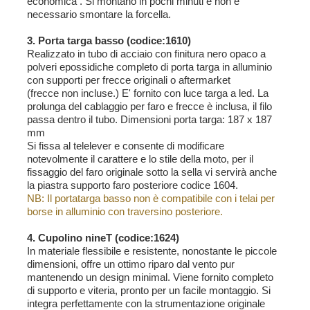
economica . Si montano in pochi minuti e non è
necessario smontare la forcella.
3. Porta targa basso (codice:1610)
Realizzato in tubo di acciaio con finitura nero opaco a
polveri epossidiche completo di porta targa in alluminio
con supporti per frecce originali o aftermarket
(frecce non incluse.) E' fornito con luce targa a led. La
prolunga del cablaggio per faro e frecce è inclusa, il filo
passa dentro il tubo. Dimensioni porta targa: 187 x 187
mm
Si fissa al telelever e consente di modificare
notevolmente il carattere e lo stile della moto, per il
fissaggio del faro originale sotto la sella vi servirà anche
la piastra supporto faro posteriore codice 1604.
NB: Il portatarga basso non è compatibile con i telai per
borse in alluminio con traversino posteriore.
4. Cupolino nineT (codice:1624)
In materiale flessibile e resistente, nonostante le piccole
dimensioni, offre un ottimo riparo dal vento pur
mantenendo un design minimal. Viene fornito completo
di supporto e viteria, pronto per un facile montaggio. Si
integra perfettamente con la strumentazione originale