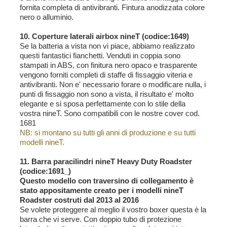
fornita completa di antivibranti. Fintura anodizzata colore
nero o alluminio.
10. Coperture laterali airbox nineT (codice:1649)
Se la batteria a vista non vi piace, abbiamo realizzato
questi fantastici fianchetti. Venduti in coppia sono
stampati in ABS, con finitura nero opaco e trasparente
vengono forniti completi di staffe di fissaggio viteria e
antivibranti. Non e' necessario forare o modificare nulla, i
punti di fissaggio non sono a vista, il risultato e' molto
elegante e si sposa perfettamente con lo stile della
vostra nineT. Sono compatibili con le nostre cover cod.
1681
NB: si montano su tutti gli anni di produzione e su tutti
modelli nineT.
11. Barra paracilindri nineT Heavy Duty Roadster
(codice:1691_)
Questo modello con traversino di collegamento è
stato appositamente creato per i modelli nineT
Roadster costruti dal 2013 al 2016
Se volete proteggere al meglio il vostro boxer questa è la
barra che vi serve. Con doppio tubo di protezione