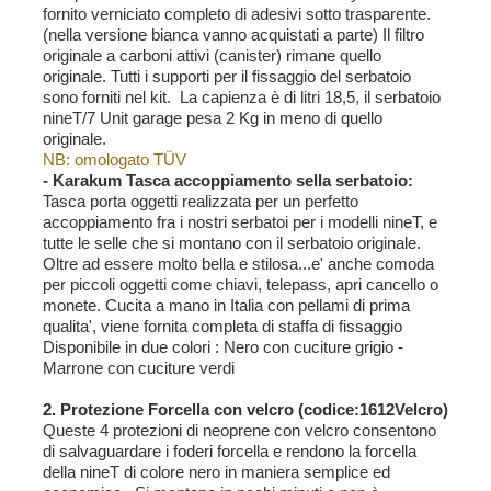
Più informazioni ...
fornito verniciato completo di adesivi sotto trasparente.
(nella versione bianca vanno acquistati a parte) Il filtro
originale a carboni attivi (canister) rimane quello
originale. Tutti i supporti per il fissaggio del serbatoio
1x
Coperture laterali airbox nineT
sono forniti nel kit. La capienza è di litri 18,5, il serbatoio
Codice: 1649
nineT/7 Unit garage pesa 2 Kg in meno di quello
originale.
Più informazioni ...
NB: omologato TÜV
- Karakum Tasca accoppiamento sella serbatoio:
Tasca porta oggetti realizzata per un perfetto
accoppiamento fra i nostri serbatoi per i modelli nineT, e
1x
Barra paracilindri nineT Heavy Duty
tutte le selle che si montano con il serbatoio originale.
Roadster
Oltre ad essere molto bella e stilosa...e' anche comoda
Codice: 1691_
per piccoli oggetti come chiavi, telepass, apri cancello o
Più informazioni ...
monete. Cucita a mano in Italia con pellami di prima
qualita', viene fornita completa di staffa di fissaggio
Disponibile in due colori : Nero con cuciture grigio -
1x
Parafango posteriore NineT
Marrone con cuciture verdi
Roadster-Pure-Racer
Codice: 1697R
2. Protezione Forcella con velcro (codice:1612Velcro)
Queste 4 protezioni di neoprene con velcro consentono
Più informazioni ...
di salvaguardare i foderi forcella e rendono la forcella
della nineT di colore nero in maniera semplice ed