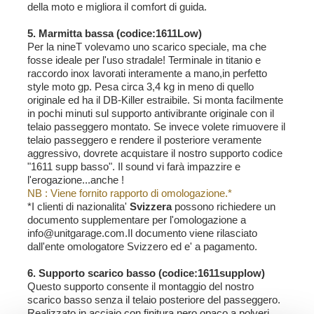
della moto e migliora il comfort di guida.
5. Marmitta bassa (codice:1611Low)
Per la nineT volevamo uno scarico speciale, ma che
fosse ideale per l'uso stradale! Terminale in titanio e
raccordo inox lavorati interamente a mano,in perfetto
style moto gp. Pesa circa 3,4 kg in meno di quello
originale ed ha il DB-Killer estraibile. Si monta facilmente
in pochi minuti sul supporto antivibrante originale con il
telaio passeggero montato. Se invece volete rimuovere il
telaio passeggero e rendere il posteriore veramente
aggressivo, dovrete acquistare il nostro supporto codice
"1611 supp basso". Il sound vi farà impazzire e
l'erogazione...anche !
NB : Viene fornito rapporto di omologazione.*
*I clienti di nazionalita'
Svizzera
possono richiedere un
documento supplementare per l'omologazione a
info@unitgarage.com.Il documento viene rilasciato
dall'ente omologatore Svizzero ed e' a pagamento.
6. Supporto scarico basso (codice:1611supplow)
Questo supporto consente il montaggio del nostro
scarico basso senza il telaio posteriore del passeggero.
Realizzato in acciaio con finitura nero opaco a polveri