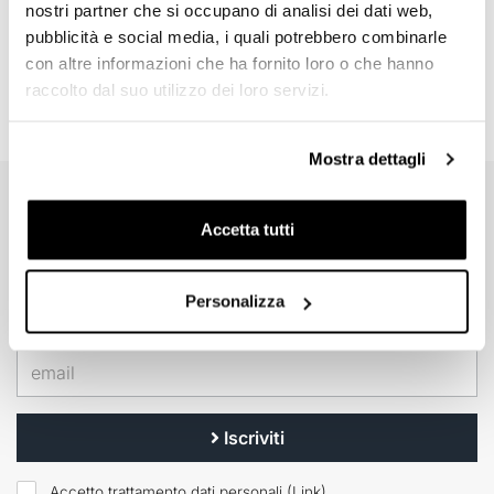
Olio Forcella Ohlins 1L
nostri partner che si occupano di analisi dei dati web,
Codice: 01309_01
pubblicità e social media, i quali potrebbero combinarle
con altre informazioni che ha fornito loro o che hanno
€ 27,50
raccolto dal suo utilizzo dei loro servizi.
Mostra dettagli
EMAIL NEWSLETTER
Accetta tutti
Iscriviti gratuitamente alla nostra newsletter.
Personalizza
Iscriviti
Accetto trattamento dati personali (
Link
)