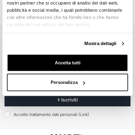
nostri partner che si occupano di analisi dei dati web,
pubblicità e social media, i quali potrebbero combinarle
con altre informazioni che ha fornito loro o che hanno
raccolto dal suo utilizzo dei loro servizi.
EMAIL NEWSLETTER
Mostra dettagli
Iscriviti gratuitamente alla nostra newsletter.
Accetta tutti
Personalizza
Iscriviti
Accetto trattamento dati personali (
Link
)