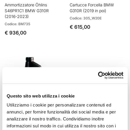
Ammortizzatore Öhlins
Cartucce Forcella BMW
S46PR1C1 BMW G310R
G310R (2019 in poi)
(2016-2023)
Codice: 305_W20E
Codice: BM735
€ 615,00
€ 936,00
Questo sito web utilizza i cookie
Utilizziamo i cookie per personalizzare contenuti ed
annunci, per fornire funzionalità dei social media e per
Olio Forcella Ohlins 1L
analizzare il nostro traffico. Condividiamo inoltre
Codice: 01309_01
informazioni sul modo in cui utilizza il nostro sito con i
€ 27,50