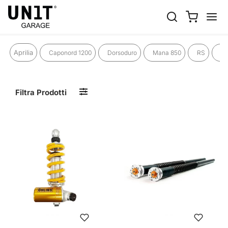
G 310 R
Aprilia
Caponord 1200
Dorsoduro
Mana 850
RS
RS
Filtra Prodotti