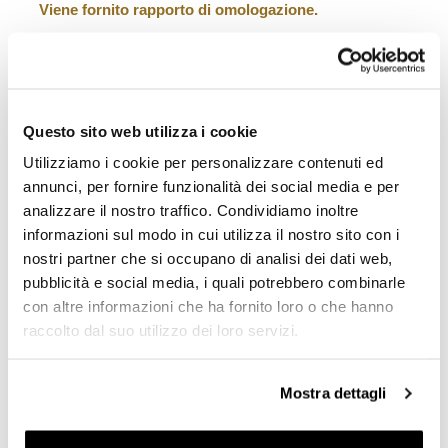
Viene fornito rapporto di omologazione.
Per offrirvi il meglio miglioriamo costantemente nei
dettagli i nostri prodotti. Le immagini potrebbero essere
riferite ad una versione precedente.
Questo sito web utilizza i cookie
Utilizziamo i cookie per personalizzare contenuti ed
annunci, per fornire funzionalità dei social media e per
RICHIEDI INFORMAZIONI
analizzare il nostro traffico. Condividiamo inoltre
informazioni sul modo in cui utilizza il nostro sito con i
DOWNLOADS
nostri partner che si occupano di analisi dei dati web,
pubblicità e social media, i quali potrebbero combinarle
VIDEO
con altre informazioni che ha fornito loro o che hanno
raccolto dal suo utilizzo dei loro servizi.
OPINIONE DEI CLIENTI
Mostra dettagli
Devi
accedere
per poter scrivere la tua opinione.