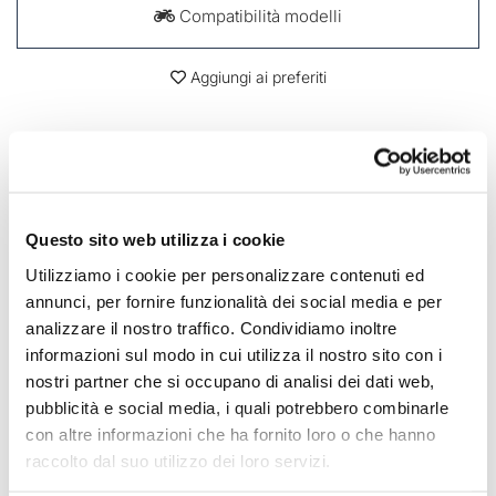
Compatibilità modelli
Aggiungi ai preferiti
DESCRIZIONE
Eliminare gli splendidi strumenti originali in questa
Questo sito web utilizza i cookie
configurazione sarebbe stato un peccato, quindi abbiamo
preparato un Kit che permette di rimontare
Utilizziamo i cookie per personalizzare contenuti ed
contachilometri, contagiri e gruppo spie al loro posto.
annunci, per fornire funzionalità dei social media e per
Compatibile solo con telaio faro anteriore PRO.
NB: per il montaggio delle spie originali nei modelli
analizzare il nostro traffico. Condividiamo inoltre
R850R-R1100R-R1150R è necessario l'adattatore spie
informazioni sul modo in cui utilizza il nostro sito con i
originali cod 1562 (non compreso)
nostri partner che si occupano di analisi dei dati web,
pubblicità e social media, i quali potrebbero combinarle
Per offrirvi il meglio miglioriamo costantemente nei
dettagli i nostri prodotti. Le immagini potrebbero essere
con altre informazioni che ha fornito loro o che hanno
riferite ad una versione precedente.
raccolto dal suo utilizzo dei loro servizi.