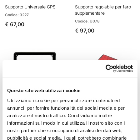
Supporto Universale GPS
Supporto regolabile per faro
supplementare
Codice: 3227
Codice: U078
€ 67,00
€ 97,00
Questo sito web utilizza i cookie
Utilizziamo i cookie per personalizzare contenuti ed
annunci, per fornire funzionalità dei social media e per
analizzare il nostro traffico. Condividiamo inoltre
Cornice targa
Catadiottro
informazioni sul modo in cui utilizza il nostro sito con i
Codice: U083
Codice: U090
nostri partner che si occupano di analisi dei dati web,
€ 6,00
€ 12,00
pubblicità e social media, i quali potrebbero combinarle