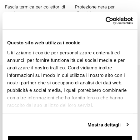
Fascia termica per collettori di
Protezione nera per
scarico
silenziatore
Codice: U080
Codice: U101
Colori:
€ 27,00
€ 20,00
Questo sito web utilizza i cookie
Utilizziamo i cookie per personalizzare contenuti ed
annunci, per fornire funzionalità dei social media e per
analizzare il nostro traffico. Condividiamo inoltre
informazioni sul modo in cui utilizza il nostro sito con i
EMAIL NEWSLETTER
nostri partner che si occupano di analisi dei dati web,
Iscriviti gratuitamente alla nostra newsletter.
pubblicità e social media, i quali potrebbero combinarle
con altre informazioni che ha fornito loro o che hanno
raccolto dal suo utilizzo dei loro servizi.
Mostra dettagli