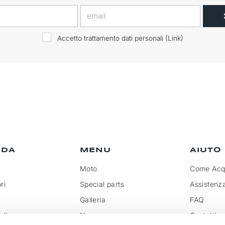
Accetto trattamento dati personali (
Link
)
NDA
MENU
AIUTO
Moto
Come Acqu
ri
Special parts
Assistenz
Galleria
FAQ
olicy
News
Contatti