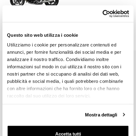
R12
Questo sito web utilizza i cookie
Utilizziamo i cookie per personalizzare contenuti ed
annunci, per fornire funzionalità dei social media e per
analizzare il nostro traffico. Condividiamo inoltre
EMAIL NEWSLETTER
informazioni sul modo in cui utilizza il nostro sito con i
Iscriviti gratuitamente alla nostra newsletter.
nostri partner che si occupano di analisi dei dati web,
pubblicità e social media, i quali potrebbero combinarle
con altre informazioni che ha fornito loro o che hanno
raccolto dal suo utilizzo dei loro servizi.
Mostra dettagli
Iscriviti
Accetta tutti