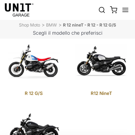
R 12 NINET - R 12 - R 12
G/S
Shop Moto
BMW
R 12 nineT - R 12 - R 12 G/S
Scegli il modello che preferisci
R 12 G/S
R12 NineT