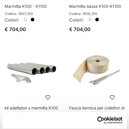
Marmitta K100 - K1100
Marmitta bassa K100-K1100
Codice: 1807_100
Codice: 1819_100
Colori:
Colori:
€ 704,00
€ 704,00
kit adattatori x marmitta K100
Fascia termica per collettori di
16v, K1100 e modelli con ABS
scarico
Codice: 1807adapter16v+ABS
Codice: U080
Colori: