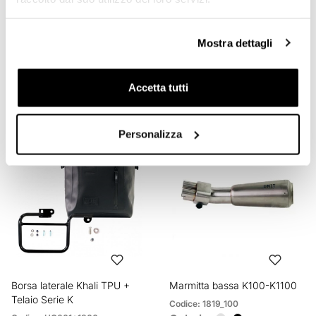
Pannelli laterali serbatoio
Protezioni Forcella Neoprene
Mostra dettagli
K75/K100
Codice: 1812
Codice: 1809
€ 50,00
Accetta tutti
€ 267,00
Personalizza
Borsa laterale Khali TPU +
Marmitta bassa K100-K1100
Telaio Serie K
Codice: 1819_100