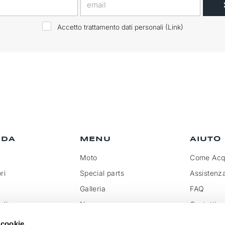
Accetto trattamento dati personali (
Link
)
NDA
MENU
AIUTO
Moto
Come Acqu
ri
Special parts
Assistenz
Galleria
FAQ
olicy
News
Contatti
rivenditore
Rassegna
Trattamen
 cookie