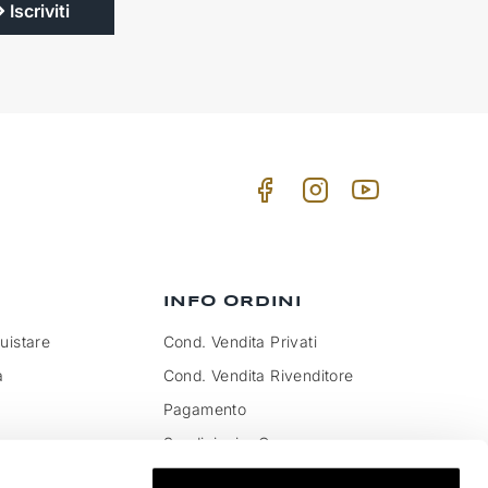
Iscriviti
INFO ORDINI
istare
Cond. Vendita Privati
a
Cond. Vendita Rivenditore
Pagamento
Spedizioni e Consegna
to IVA e dazi
Pagamenti sicuri