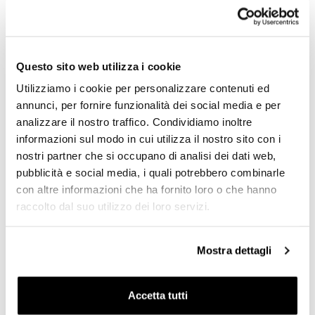
S36ER1L Triumph Street
S36ER1L BlackLine Triumph
Scrambler (2017-2025)
Street Scrambler (2017-
2021)
Codice: TR634
Codice: TR644
Questo sito web utilizza i cookie
€ 781,00
€ 977,00
Utilizziamo i cookie per personalizzare contenuti ed
annunci, per fornire funzionalità dei social media e per
analizzare il nostro traffico. Condividiamo inoltre
informazioni sul modo in cui utilizza il nostro sito con i
nostri partner che si occupano di analisi dei dati web,
pubblicità e social media, i quali potrebbero combinarle
con altre informazioni che ha fornito loro o che hanno
raccolto dal suo utilizzo dei loro servizi.
Mostra dettagli
Cartucce Forcella per
Olio Forcella Ohlins 1L
Triumph Street Scrambler
Codice: 01309_01
Accetta tutti
900 (2018 in poi)
€ 27,50