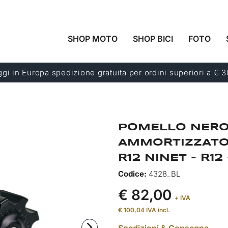
SHOP MOTO
SHOP BICI
FOTO
gi in Europa spedizione gratuita per ordini superiori a € 
POMELLO NERO
AMMORTIZZATO
R12 NINET - R12 
Codice:
4328_BL
€ 82,00
+ IVA
€ 100,04
IVA incl.