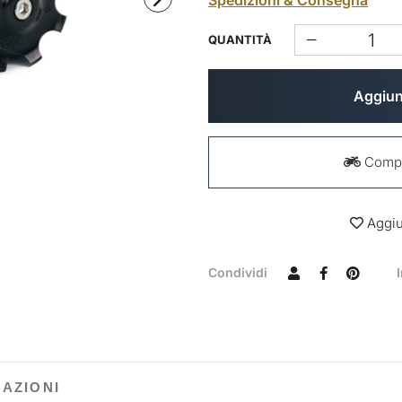
Spedizioni & Consegna
QUANTITÀ
Aggiung
Compat
Aggiun
Condividi
MAZIONI