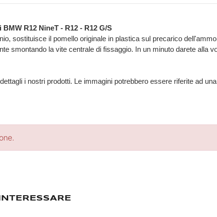
li BMW R12 NineT - R12 - R12 G/S
io, sostituisce il pomello originale in plastica sul precarico dell'ammor
e smontando la vite centrale di fissaggio. In un minuto darete alla vos
 dettagli i nostri prodotti. Le immagini potrebbero essere riferite ad u
ione.
 INTERESSARE