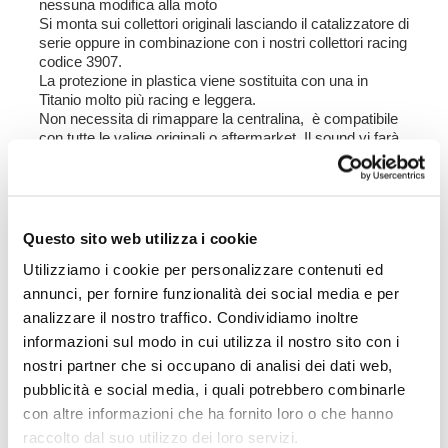
nessuna modifica alla moto
Si monta sui collettori originali lasciando il catalizzatore di
serie oppure in combinazione con i nostri collettori racing
codice 3907.
La protezione in plastica viene sostituita con una in
Titanio molto più racing e leggera.
Non necessita di rimappare la centralina, è compatibile
con tutte le valige originali o aftermarket. Il sound vi farà
impazzire e l'erogazione...anche!
Colore:
corpo in Titanio verniciato nero opaco collettore
e fondello inox naturale con saldature a vista. Protezione
in Titanio.
Questo sito web utilizza i cookie
Utilizziamo i cookie per personalizzare contenuti ed
Per offrirvi il meglio miglioriamo costantemente nei
dettagli i nostri prodotti. Le immagini potrebbero essere
annunci, per fornire funzionalità dei social media e per
riferite ad una versione precedente.
analizzare il nostro traffico. Condividiamo inoltre
informazioni sul modo in cui utilizza il nostro sito con i
nostri partner che si occupano di analisi dei dati web,
pubblicità e social media, i quali potrebbero combinarle
con altre informazioni che ha fornito loro o che hanno
raccolto dal suo utilizzo dei loro servizi.