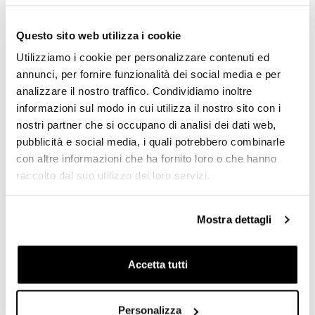
RICHIEDI INFORMAZIONI
Questo sito web utilizza i cookie
Utilizziamo i cookie per personalizzare contenuti ed
OPINIONE DEI CLIENTI
annunci, per fornire funzionalità dei social media e per
analizzare il nostro traffico. Condividiamo inoltre
Devi
accedere
per poter scrivere la tua opinione.
informazioni sul modo in cui utilizza il nostro sito con i
nostri partner che si occupano di analisi dei dati web,
Condividi
Invia Recensione
pubblicità e social media, i quali potrebbero combinarle
con altre informazioni che ha fornito loro o che hanno
raccolto dal suo utilizzo dei loro servizi.
PRODOTTI CHE TI POTREBBERO
Mostra dettagli
INTERESSARE
Accetta tutti
Personalizza