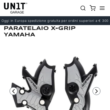
Precedente
Successivo
Oggi in Europa spedizione gratuita per ordini superiori a € 300
PARATELAIO X-GRIP
YAMAHA