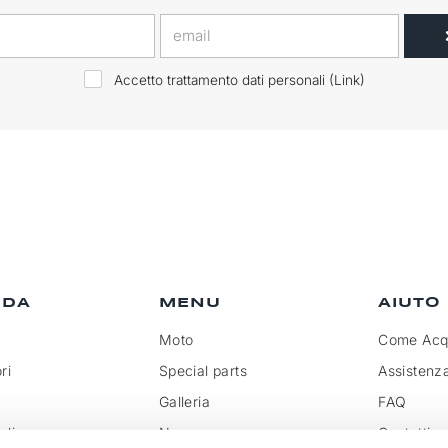
Accetto trattamento dati personali (
Link
)
NDA
MENU
AIUTO
Moto
Come Acqu
ri
Special parts
Assistenz
Galleria
FAQ
olicy
News
Contatti