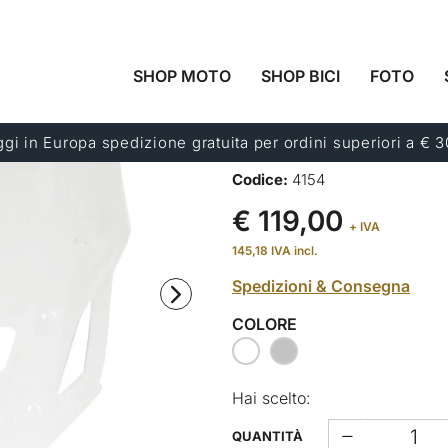
SHOP MOTO
SHOP BICI
FOTO
CUPOLINO TOU
CRF1100L AFRIC
gi in Europa spedizione gratuita per ordini superiori a € 
POI)
Codice:
4154
€ 119,00
+ IVA
145,18
IVA incl.
Spedizioni & Consegna
COLORE
Hai scelto:
QUANTITÀ