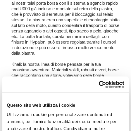
ai nostri telai porta borsa con il sistema a sgancio rapido
cod.U000 già incluso e montato sul retro della
piastra,
che è provvisto di serratura per il bloccaggio sul telaio
stesso. La piastra crea una superficie di montaggio piatta
sul lato della moto, questo consentirà il trasporto di borse
senza aggancio o altri oggetti, tipo sacco a pelo, giacche
etc. La patta frontale, curata nei minimi dettagli, con
finiture in Hypalon, può essere regolata tramite i cursori
in dotazione e può essere rimossa molto velocemente
dalla piastra.
Khali: la nostra linea di borse pensata per la tua
prossima avventura. Materiali solidi, robusti e veri, borse
che raccontano una storia, volevamo delle borse
tecniche ma che avessero uno stile ben preciso, curate
nei minimi dettagli e con accessori di livello. Abbiamo
ricercato i materiali più resistenti e i migliori accessori
disponibili, chiusure magnetiche e particolari realizzati
ad-hoc con stampi dedicati. Materiali opachi e semilucidi
Questo sito web utilizza i cookie
abbinati a texture ricercate, tutto tono su tono, studiato
Utilizziamo i cookie per personalizzare contenuti ed
nei minimi dettagli per avere borse belle e funzionali,
robuste ed eleganti, non solo quando siete in moto ma
annunci, per fornire funzionalità dei social media e per
anche quando le portate a tracolla. Borse per la vostra
analizzare il nostro traffico. Condividiamo inoltre
moto, ma anche da indossare. Se avete una Adventure