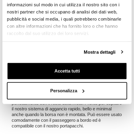
informazioni sul modo in cui utilizza il nostro sito con i
Touring una Classic o una Dual Sport il risultato sarà
comunque fantastico.
nostri partner che si occupano di analisi dei dati web,
pubblicità e social media, i quali potrebbero combinarle
- Strap dotate di sistema con velcro per fissare la parte
con altre informazioni che ha fornito loro o che hanno
in eccesso
raccolto dal suo utilizzo dei loro servizi.
- Agganci rapidi
- Sistema a sgancio rapido cod.U000 incluso
Colore:
Nero Opaco
Mostra dettagli
Altezza 32 cm , larghezza 31,5 cm.
Accetta tutti
1,5 kg
Telaio destro realizzato in acciaio trattato con
Personalizza
finitura nero opaco a polveri epossidiche.
Disegnato sul telaio BMW F900GS si integra
perfettamente con il resto della moto. Pronto per ospitare
il nostro sistema di aggancio rapido, bello e minimal
anche quando la borsa non è montata. Può essere usato
comodamente con il passeggero a bordo ed è
compatibile con il nostro portapacchi.