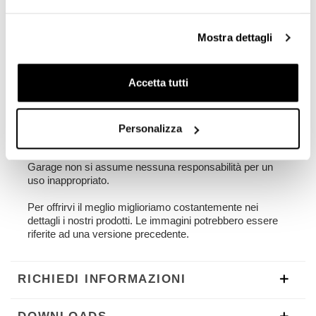
realizzato in acciaio trattato con finitura nero opaco
a polveri epossidiche.
Disegnato per integrarsi perfettamente con il resto della
Mostra dettagli
moto. Pronto per ospitare il nostro sistema di aggancio
rapido, bello e minimal anche quando la borsa non è
montata. Può essere usato comodamente con il
Accetta tutti
passeggero a bordo.
NB: Solo compatibile con nostro scarico basso codice:
4206Low per Triumph Speed 400 & Scrambler 400 X
Personalizza
Il telaio è stato progettato per le nostre borse. Unit
Garage non si assume nessuna responsabilità per un
uso inappropriato.
Per offrirvi il meglio miglioriamo costantemente nei
dettagli i nostri prodotti. Le immagini potrebbero essere
riferite ad una versione precedente.
RICHIEDI INFORMAZIONI