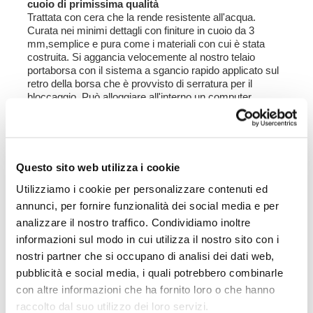
cuoio di primissima qualità
Trattata con cera che la rende resistente all'acqua.
Curata nei minimi dettagli con finiture in cuoio da 3
mm,semplice e pura come i materiali con cui è stata
costruita. Si aggancia velocemente al nostro telaio
portaborsa con il sistema a sgancio rapido applicato sul
retro della borsa che è provvisto di serratura per il
bloccaggio. Può alloggiare all'interno un computer
portatile da 15",è provvista di una capiente tasca con
cerniera per telefono e documenti.
Colori
:
Moss Grey con finiture cuoio marrone
Questo sito web utilizza i cookie
Colorado Brown con finiture cuoio marrone
Utilizziamo i cookie per personalizzare contenuti ed
Jet Black con finiture cuoio nero
annunci, per fornire funzionalità dei social media e per
Altezza cm 32, allungabile in altezza fino a cm 45,
analizzare il nostro traffico. Condividiamo inoltre
larghezza cm 24 profondità cm 13.
informazioni sul modo in cui utilizza il nostro sito con i
10L - 14L
nostri partner che si occupano di analisi dei dati web,
pubblicità e social media, i quali potrebbero combinarle
2,20kg
con altre informazioni che ha fornito loro o che hanno
Telaio destro per borse con aggancio rapido
raccolto dal suo utilizzo dei loro servizi.