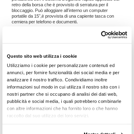
retro della borsa che è provvisto di serratura per il
bloccaggio. Può alloggiare all'interno un computer
portatile da 15",è provvista di una capiente tasca con
cerniera per telefono e documenti.
Colori
:
Moss Grey con finiture cuoio marrone
Colorado Brown con finiture cuoio marrone
Jet Black con finiture cuoio nero
Questo sito web utilizza i cookie
Altezza cm 32, allungabile in altezza fino a cm 45,
Utilizziamo i cookie per personalizzare contenuti ed
larghezza cm 24 profondità cm 13.
annunci, per fornire funzionalità dei social media e per
10L - 14L
analizzare il nostro traffico. Condividiamo inoltre
2,20kg
informazioni sul modo in cui utilizza il nostro sito con i
nostri partner che si occupano di analisi dei dati web,
Telaio destro per borse con aggancio rapido
pubblicità e social media, i quali potrebbero combinarle
realizzato in acciaio trattato con finitura nero opaco
con altre informazioni che ha fornito loro o che hanno
a polveri epossidiche.
raccolto dal suo utilizzo dei loro servizi.
Disegnato per integrarsi perfettamente con il resto della
moto. Pronto per ospitare il nostro sistema di aggancio
rapido, bello e minimal anche quando la borsa non è
montata.