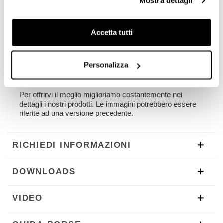
Mostra dettagli
Può essere usato comodamente con il passeggero a
bordo.
Accetta tutti
NB: Compatibile con BMW R12
Il telaio è stato progettato per le nostre borse. Unit
Personalizza
Garage non si assume nessuna responsabilità per un
uso inappropriato.
Per offrirvi il meglio miglioriamo costantemente nei
dettagli i nostri prodotti. Le immagini potrebbero essere
riferite ad una versione precedente.
RICHIEDI INFORMAZIONI
DOWNLOADS
VIDEO