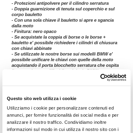
- Protezioni antipolvere per il cilindro serratura
-
Doppia guarnizione di tenuta sul coperchio e sul
corpo bauletto
- Con una sola chiave il bauletto si apre e sgancia
dalla moto
- Finitura:
nero opaco
- Se acquistate la coppia di borse o le borse +
bauletto e' possibile richiedere i cilindri di chiusura
con chiavi abbinate
- Se utilizzate le nostre borse sui modelli BMW e'
possibile unificare le chiavi con quelle della moto
acquistando il porta blocchetto serratura che ospita
il meccanismo codificabile originale BMW
NB: le borse di questo tipo non sono IP67, è sempre
consigliabile usare un contenitore stagno all'interno
per proteggere i vostri bagagli.
Questo sito web utilizza i cookie
dimensioni:
Altezza mm 310, larghezza mm 400
Utilizziamo i cookie per personalizzare contenuti ed
profondità mm 320
annunci, per fornire funzionalità dei social media e per
volume: 1 x 36L
analizzare il nostro traffico. Condividiamo inoltre
informazioni sul modo in cui utilizza il nostro sito con i
peso: 6,5kg