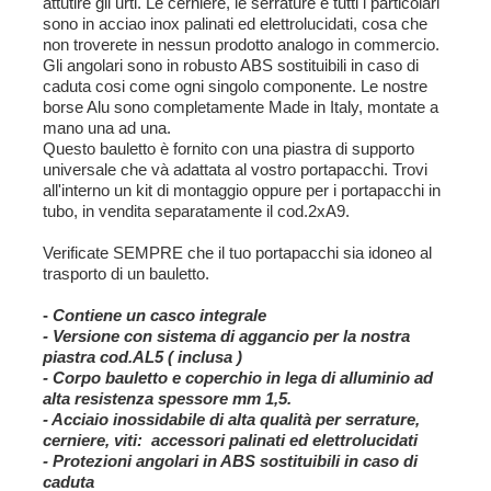
attutire gli urti. Le cerniere, le serrature e tutti i particolari
sono in acciao inox palinati ed elettrolucidati, cosa che
non troverete in nessun prodotto analogo in commercio.
Gli angolari sono in robusto ABS sostituibili in caso di
caduta cosi come ogni singolo componente. Le nostre
borse Alu sono completamente Made in Italy, montate a
mano una ad una.
Questo bauletto è fornito con una piastra di supporto
universale che và adattata al vostro portapacchi. Trovi
all'interno un kit di montaggio oppure per i portapacchi in
tubo, in vendita separatamente il cod.2xA9.
Verificate SEMPRE che il tuo portapacchi sia idoneo al
trasporto di un bauletto.
-
Contiene un casco integrale
- Versione con sistema di aggancio per la nostra
piastra cod.AL5 ( inclusa )
- Corpo bauletto e coperchio in lega di alluminio ad
alta resistenza spessore
mm 1,5.
- Acciaio inossidabile di alta qualità per serrature,
cerniere, viti: accessori
palinati ed elettrolucidati
- Protezioni angolari in ABS sostituibili in caso di
caduta