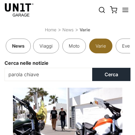
VARIE
Home
News
Varie
News
Viaggi
Moto
Varie
Eventi
Cerca nelle notizie