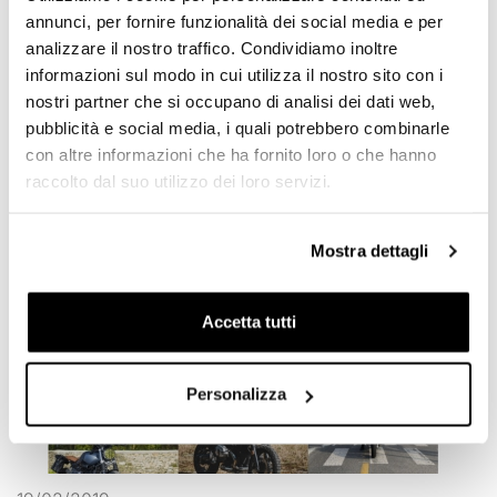
annunci, per fornire funzionalità dei social media e per
05/03/2020
analizzare il nostro traffico. Condividiamo inoltre
UNIT GARAGE URBAN BIKEPACKING
informazioni sul modo in cui utilizza il nostro sito con i
Tutto quello che va su due ruote ci fa sognare! Volevamo
nostri partner che si occupano di analisi dei dati web,
riproporre il classico stile Unit Garage anche sulle...
pubblicità e social media, i quali potrebbero combinarle
Continua
con altre informazioni che ha fornito loro o che hanno
raccolto dal suo utilizzo dei loro servizi.
Mostra dettagli
Accetta tutti
Personalizza