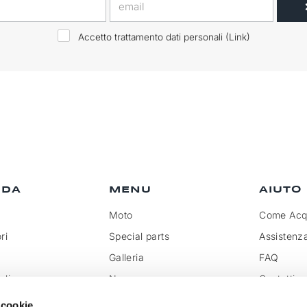
Accetto trattamento dati personali (
Link
)
NDA
MENU
AIUTO
Moto
Come Acqu
ri
Special parts
Assistenz
Galleria
FAQ
olicy
News
Contatti
rivenditore
Rassegna
Trattamen
 cookie