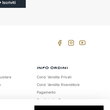
Iscriviti
INFO ORDINI
istare
Cond. Vendita Privati
a
Cond. Vendita Rivenditore
Pagamento
Spedizioni e Consegna
to IVA e dazi
Pagamenti sicuri