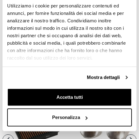
Utilizziamo i cookie per personalizzare contenuti ed
annunci, per fornire funzionalità dei social media e per
OPINIONE DEI CLIENTI
analizzare il nostro traffico. Condividiamo inoltre
informazioni sul modo in cui utilizza il nostro sito con i
Devi
accedere
per poter scrivere la tua opinione.
nostri partner che si occupano di analisi dei dati web,
pubblicità e social media, i quali potrebbero combinarle
Condividi
con altre informazioni che ha fornito loro o che hanno
Invia Recensione
raccolto dal suo utilizzo dei loro servizi.
Mostra dettagli
PRODOTTI CHE TI POTREBBERO
INTERESSARE
Accetta tutti
Personalizza