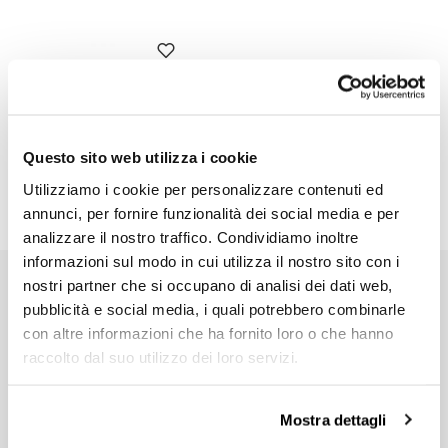
Sprint filter modello T12
(2022 in poi)
Codice: PM264T12
Questo sito web utilizza i cookie
€ 70,00
Utilizziamo i cookie per personalizzare contenuti ed
annunci, per fornire funzionalità dei social media e per
analizzare il nostro traffico. Condividiamo inoltre
informazioni sul modo in cui utilizza il nostro sito con i
nostri partner che si occupano di analisi dei dati web,
EMAIL NEWSLETTER
pubblicità e social media, i quali potrebbero combinarle
Iscriviti gratuitamente alla nostra newsletter.
con altre informazioni che ha fornito loro o che hanno
raccolto dal suo utilizzo dei loro servizi.
Mostra dettagli