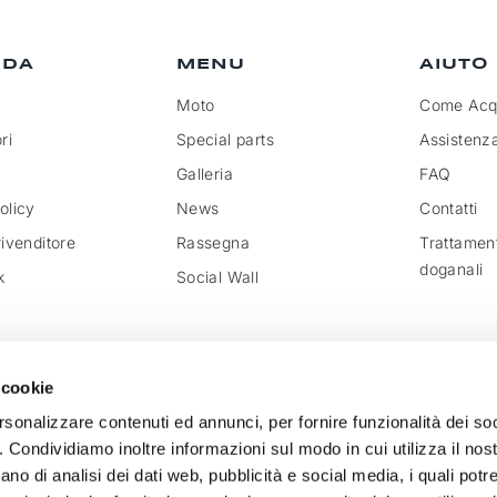
NDA
MENU
AIUTO
Moto
Come Acqu
ri
Special parts
Assistenz
Galleria
FAQ
olicy
News
Contatti
rivenditore
Rassegna
Trattamen
doganali
k
Social Wall
 cookie
rsonalizzare contenuti ed annunci, per fornire funzionalità dei so
o. Condividiamo inoltre informazioni sul modo in cui utilizza il nost
ano di analisi dei dati web, pubblicità e social media, i quali pot