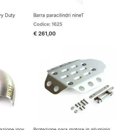
vy Duty
Barra paracilindri nineT
Codice: 1625
€ 261,00
razione inox
Protezione para motore in alluminio