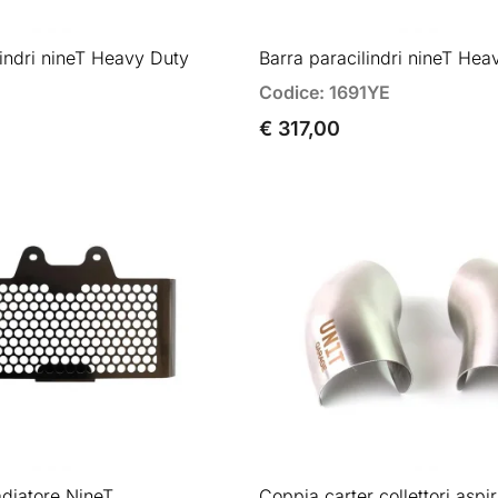
lindri nineT Heavy Duty
Barra paracilindri nineT Hea
Codice: 1691YE
€ 317,00
adiatore NineT
Coppia carter collettori aspi