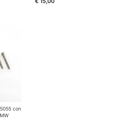
€ 15,00
 5055 con
 BMW