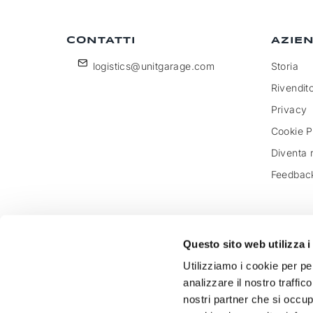
CONTATTI
AZIE
logistics@unitgarage.com
Storia
Rivendito
Privacy
Cookie P
Diventa 
Feedbac
Questo sito web utilizza i
Unitgarage - partita iva 04242270405
Utilizziamo i cookie per pe
Ecommerce
by Daisuke
analizzare il nostro traffic
nostri partner che si occup