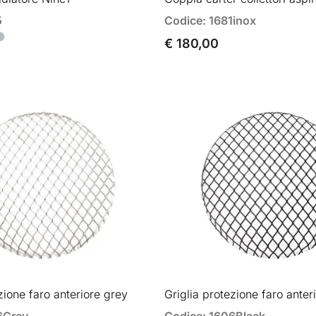
5
Codice: 1681inox
€ 180,00
zione faro anteriore grey
Griglia protezione faro anter
6Grey
Codice: 1606Black