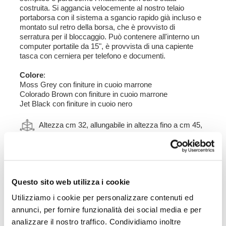
costruita. Si aggancia velocemente al nostro telaio
portaborsa con il sistema a sgancio rapido già incluso e
montato sul retro della borsa, che è provvisto di
serratura per il bloccaggio. Può contenere all'interno un
computer portatile da 15", è provvista di una capiente
tasca con cerniera per telefono e documenti.
Colore
:
Moss Grey con finiture in cuoio marrone
Colorado Brown con finiture in cuoio marrone
Jet Black con finiture in cuoio nero
Altezza cm 32, allungabile in altezza fino a cm 45,
larghezza cm 24 profondità cm 13.
10L - 14L
2,65kg
Questo sito web utilizza i cookie
Telaio realizzato in acciaio trattato con finitura nero
opaco a polveri epossidiche.
Utilizziamo i cookie per personalizzare contenuti ed
Disegnato sul telaio Yamaha si integra perfettamente con
annunci, per fornire funzionalità dei social media e per
il resto della moto. Pronto per ospitare il nostro sistema
analizzare il nostro traffico. Condividiamo inoltre
di aggancio rapido, bello e minimal anche quando la