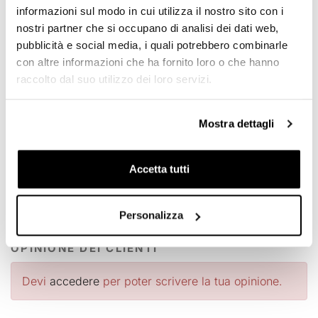
informazioni sul modo in cui utilizza il nostro sito con i
borsa non è montata. Può essere usato comodamente
con il passeggero a bordo.
nostri partner che si occupano di analisi dei dati web,
pubblicità e social media, i quali potrebbero combinarle
Per offrirvi il meglio miglioriamo costantemente nei
con altre informazioni che ha fornito loro o che hanno
dettagli i nostri prodotti. Le immagini potrebbero essere
raccolto dal suo utilizzo dei loro servizi.
riferite ad una versione precedente.
Mostra dettagli
RICHIEDI INFORMAZIONI
VIDEO
Accetta tutti
GUIDA BORSE
Personalizza
OPINIONE DEI CLIENTI
Devi
accedere
per poter scrivere la tua opinione.