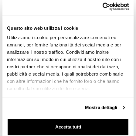
dettagli i nostri prodotti. Le immagini potrebbero essere
riferite ad una versione precedente.
RICHIEDI INFORMAZIONI
Questo sito web utilizza i cookie
Utilizziamo i cookie per personalizzare contenuti ed
annunci, per fornire funzionalità dei social media e per
OPINIONE DEI CLIENTI
analizzare il nostro traffico. Condividiamo inoltre
informazioni sul modo in cui utilizza il nostro sito con i
Devi
accedere
per poter scrivere la tua opinione.
nostri partner che si occupano di analisi dei dati web,
pubblicità e social media, i quali potrebbero combinarle
Condividi
Invia Recensione
con altre informazioni che ha fornito loro o che hanno
raccolto dal suo utilizzo dei loro servizi.
Mostra dettagli
PRODOTTI CHE TI POTREBBERO
INTERESSARE
Accetta tutti